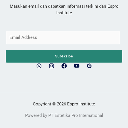
Masukan email dan dapatkan informasi terkini dari Espro
Institute
E
m
a
i
Subscribe
l
*
Copyright © 2026 Espro Institute
Powered by PT Estetika Pro International