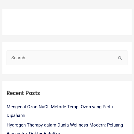
S
e
a
r
Recent Posts
c
h
Mengenal Ozon NaCl: Metode Terapi Ozon yang Perlu
f
Dipahami
o
Hydrogen Therapy dalam Dunia Wellness Modern: Peluang
r
Baru untuk Dokter Estetika