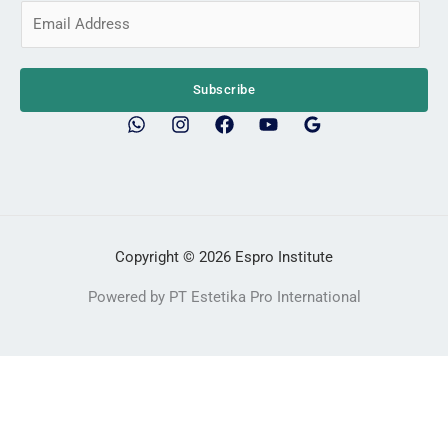
E
m
a
i
Subscribe
l
*
Copyright © 2026 Espro Institute
Powered by PT Estetika Pro International